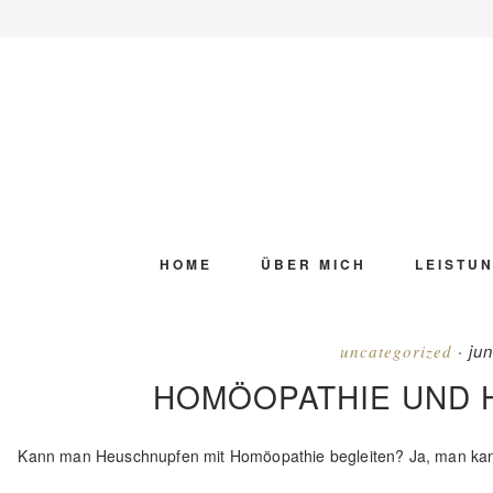
Zur
Skip
Zur
Zur
Hauptnavigation
to
Hauptsidebar
Fußzeile
springen
main
springen
springen
content
HOME
ÜBER MICH
LEISTU
jun
uncategorized
·
HOMÖOPATHIE UND
Kann man Heuschnupfen mit Homöopathie begleiten? Ja, man ka