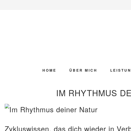
Zur
Skip
Zur
Zur
Hauptnavigation
to
Hauptsidebar
Fußzeile
springen
main
springen
springen
content
HOME
ÜBER MICH
LEISTU
IM RHYTHMUS DE
Zykluswissen, das dich wieder in Ver