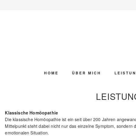
Zur
Skip
Zur
Zur
Hauptnavigation
to
Hauptsidebar
Fußzeile
springen
main
springen
springen
content
HOME
ÜBER MICH
LEISTU
LEISTUN
Klassische Homöopathie
Die klassische Homöopathie ist ein seit über 200 Jahren angewand
Mittelpunkt steht dabei nicht nur das einzelne Symptom, sondern
emotionalen Situation.