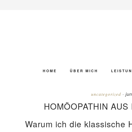
Zur
Skip
Zur
Zur
Hauptnavigation
to
Hauptsidebar
Fußzeile
springen
main
springen
springen
content
HOME
ÜBER MICH
LEISTU
jun
uncategorized
·
HOMÖOPATHIN AUS 
Warum ich die klassische 