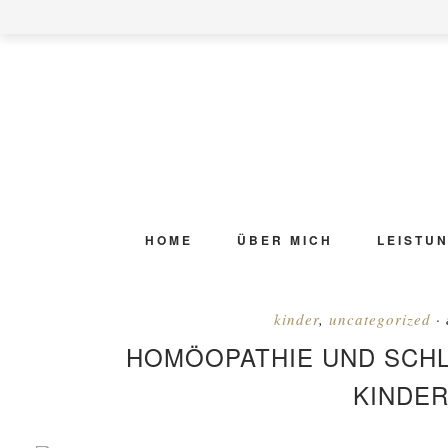
Zur
Skip
Zur
Zur
Hauptnavigation
to
Hauptsidebar
Fußzeile
springen
main
springen
springen
content
HOME
ÜBER MICH
LEISTU
kinder
,
uncategorized
·
HOMÖOPATHIE UND SCH
KINDE